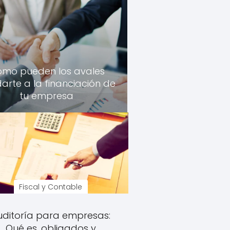
mo pueden los avales
arte a la financiación de
tu empresa
Fiscal y Contable
uditoría para empresas:
Qué es, obligados y