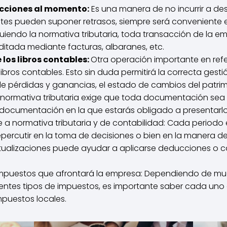
sacciones al momento:
Es una manera de no incurrir a des
ntes pueden suponer retrasos, siempre será conveniente et
uiendo la normativa tributaria, toda transacción de la e
ditada mediante facturas, albaranes, etc.
e los libros contables:
Otra operación importante en refe
s libros contables. Esto sin duda permitirá la correcta ge
de pérdidas y ganancias, el estado de cambios del patrim
 normativa tributaria exige que toda documentación se
a documentación en la que estarás obligado a presentarlo
nte a normativa tributaria y de contabilidad: Cada perio
percutir en la toma de decisiones o bien en la manera de
ctualizaciones puede ayudar a aplicarse deducciones o c
 impuestos que afrontará la empresa: Dependiendo de muc
ntes tipos de impuestos, es importante saber cada uno de 
 impuestos locales.