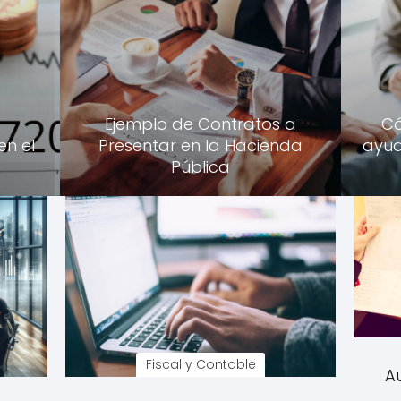
Ejemplo de Contratos a
Có
en el
Presentar en la Hacienda
ayud
Pública
Fiscal y Contable
A