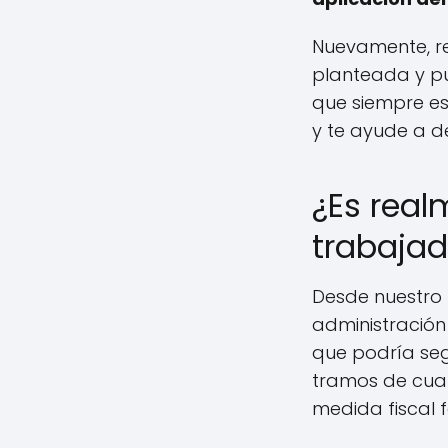
Nuevamente, r
planteada y pu
que siempre es
y te ayude a d
¿Es real
trabaja
Desde nuestro 
administración
que podría seg
tramos de cuan
medida fiscal 