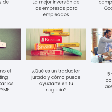
s de
La mejor inversión de
compr
las empresas para
Goo
empleados
¿Qué es un traductor
mo el
5 
jurado y cómo puede
ting
co
ayudarte en tu
ar los
ase
negocio?
PYME