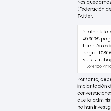
Nos quedamos 
(Federación d
Twitter.
Es absoluta
49.300€ paga
También es 
pague 1.080€
Eso es traba
— Lorenzo Am
Por tanto, deb
implantación 
conversaciones 
que la adminis
no han investi