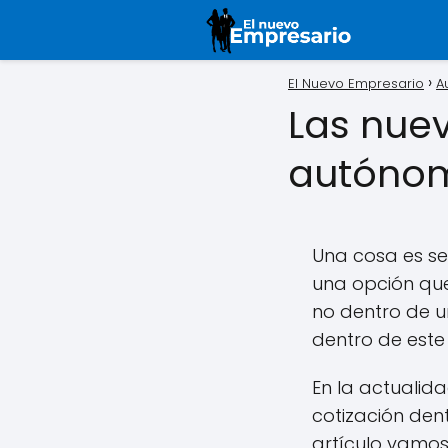
El Nuevo Empresario
A
Las nue
autónom
Una cosa es se
una opción que
no dentro de u
dentro de este 
En la actualid
cotización den
artículo vamos