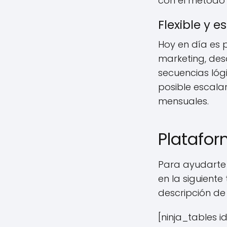
con el método t
Flexible y e
Hoy en día es p
marketing, des
secuencias lógi
posible escala
mensuales.
Platafor
Para ayudarte 
en la siguient
descripción de
[ninja_tables i