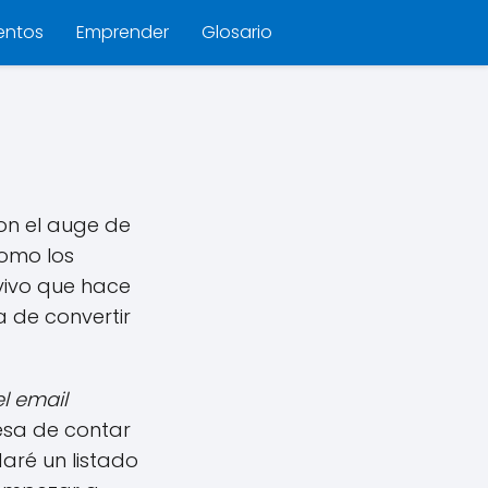
entos
Emprender
Glosario
con el auge de
como los
 vivo que hace
a de convertir
l email
resa de contar
aré un listado