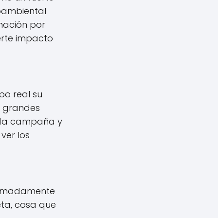
oambiental
rmación por
erte impacto
po real su
as grandes
cada campaña y
ver los
xtremadamente
eta, cosa que