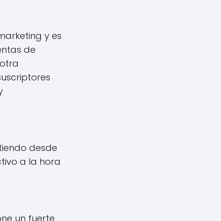
marketing y es
entas de
 otra
uscriptores
y
rtiendo desde
tivo a la hora
ne un fuerte