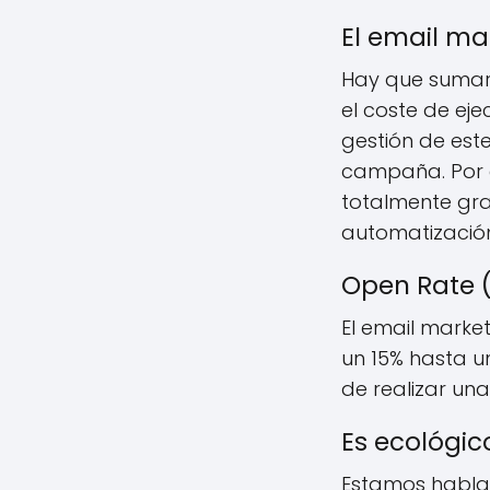
El email m
Hay que sumar 
el coste de ej
gestión de est
campaña. Por 
totalmente gra
automatizació
Open Rate (
El email marke
un 15% hasta un
de realizar una
Es ecológic
Estamos hablan