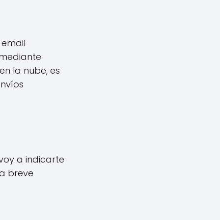
 email
 mediante
en la nube, es
envíos
voy a indicarte
na breve