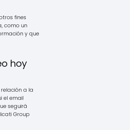
otros fines
ca, como un
formación y que
eo hoy
relación a la
i el email
que seguirá
dicati Group