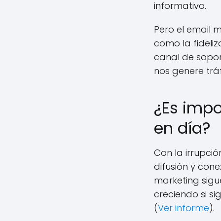
informativo.
Pero el email m
como la fideliz
canal de sopor
nos genere tráf
¿Es impo
en día?
Con la irrupció
difusión y cone
marketing sigu
creciendo si si
(
Ver informe
).