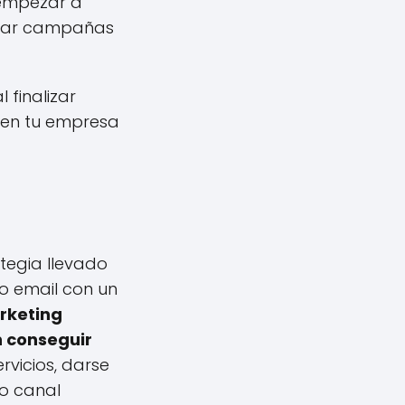
empezar a
crear campañas
 finalizar
 en tu empresa
ategia llevado
o email con un
rketing
n conseguir
rvicios, darse
o canal